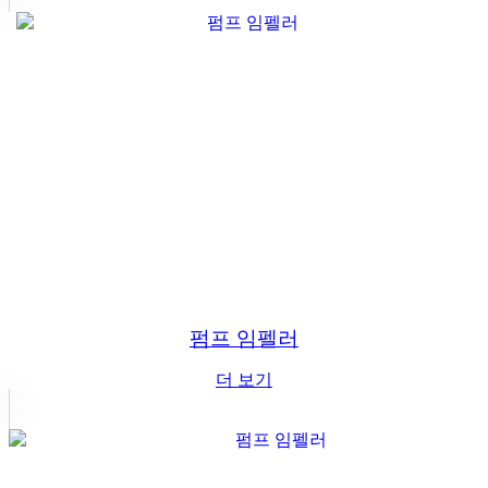
펌프 임펠러
더 보기