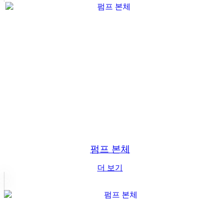
펌프 본체
더 보기