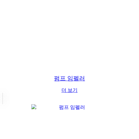
펌프 임펠러
더 보기