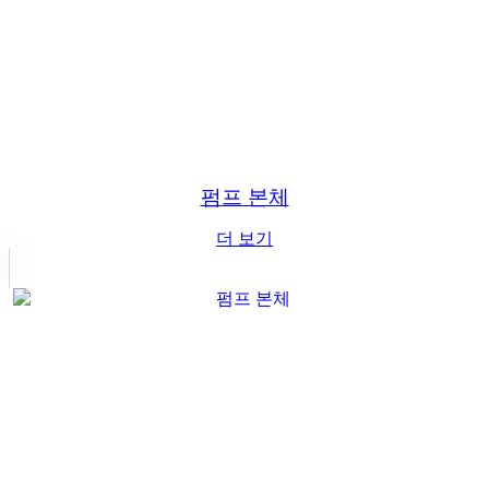
펌프 본체
더 보기