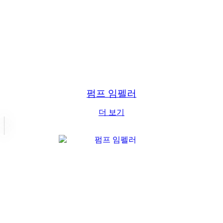
펌프 임펠러
더 보기