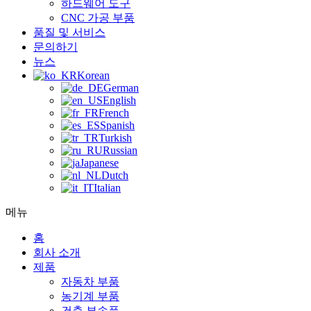
하드웨어 도구
CNC 가공 부품
품질 및 서비스
문의하기
뉴스
Korean
German
English
French
Spanish
Turkish
Russian
Japanese
Dutch
Italian
메뉴
홈
회사 소개
제품
자동차 부품
농기계 부품
건축 부속품