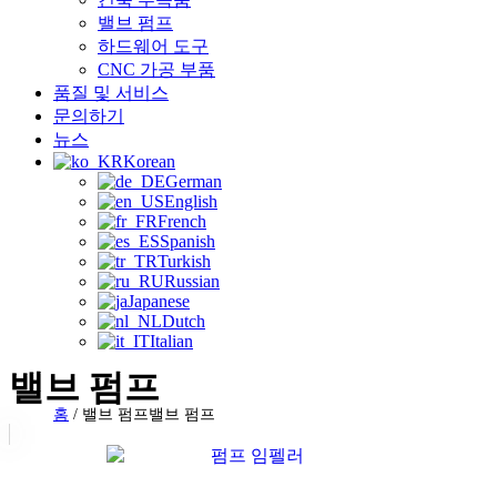
밸브 펌프
하드웨어 도구
CNC 가공 부품
품질 및 서비스
문의하기
뉴스
Korean
German
English
French
Spanish
Turkish
Russian
Japanese
Dutch
Italian
밸브 펌프
홈
/
밸브 펌프
밸브 펌프