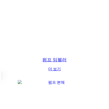
펌프 임펠러
더 보기