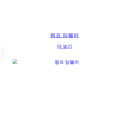
펌프 임펠러
더 보기