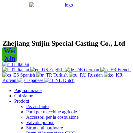
Zhejiang Suijin Special Casting Co., Ltd
Wei
Xin
Italian
Italian
English
German
French
Spanish
Turkish
Russian
Korean
Japanese
Dutch
Pagina iniziale
Chi siamo
Prodotti
Pezzi d'auto
Parti per macchine agricole
Accessori per la costruzione
Valvole pompe
Strumenti hardware