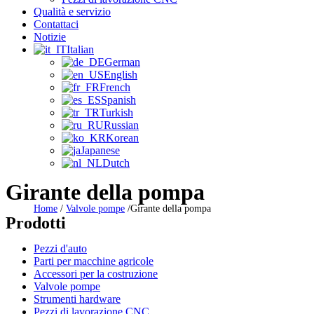
Qualità e servizio
Contattaci
Notizie
Italian
German
English
French
Spanish
Turkish
Russian
Korean
Japanese
Dutch
Girante della pompa
Home
/
Valvole pompe
/
Girante della pompa
Prodotti
Pezzi d'auto
Parti per macchine agricole
Accessori per la costruzione
Valvole pompe
Strumenti hardware
Pezzi di lavorazione CNC