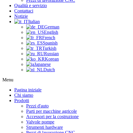
Pezzi di lavorazione CNC
Qualità e servizio
Contattaci
Notizie
Italian
German
English
French
Spanish
Turkish
Russian
Korean
Japanese
Dutch
Menu
Pagina iniziale
Chi siamo
Prodotti
Pezzi d'auto
Parti per macchine agricole
Accessori per la costruzione
Valvole pompe
Strumenti hardware
Pezzi di lavorazione CNC