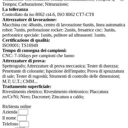
Tempra; Carburazione; Nitrurazione;
La tolleranza
Controllato da iso 8062 ct4-6, ISO 8062 CT7-CT8
Attrezzature di lavorazione:
Macchina cnc 48units, centro di lavorazione 6units, linea automatica
robot: 7units, perforazione rocker: 2units, fresatrice cnc: 3units,
perforatrice speciale: 1units, pulitore ad ultrasuoni: 1units.
Certificazione di qualità:
ISO9001; TS16949
Tempo di consegna dei campioni:
CNC: 7-10days per campioni che fanno
Attrezzature di prova:
Spettrografo; Attrezzature di prova meccanica; Tester di durezza;
Penetrante di colorante; Ispezione dell'impatto; Prova di spruzzatura
di sale; Tester di rugosità; Strumenti di controllo delle dimensioni;
M.T; U.T.; CMM...
Trattamento superficiale:
Rivestimento elettrico; Rivestimento elettronico; Placcatura
zn/Cr/Ni; Nero; Dacromet; Zincatura a caldo;
Richiesta online
Azienda
Il nome
Telefono