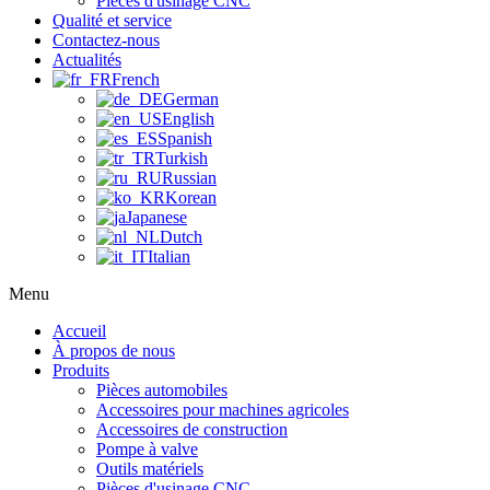
Pièces d'usinage CNC
Qualité et service
Contactez-nous
Actualités
French
German
English
Spanish
Turkish
Russian
Korean
Japanese
Dutch
Italian
Menu
Accueil
À propos de nous
Produits
Pièces automobiles
Accessoires pour machines agricoles
Accessoires de construction
Pompe à valve
Outils matériels
Pièces d'usinage CNC