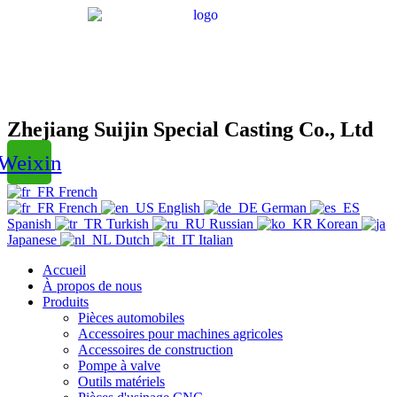
Zhejiang Suijin Special Casting Co., Ltd
Weixin
French
French
English
German
Spanish
Turkish
Russian
Korean
Japanese
Dutch
Italian
Accueil
À propos de nous
Produits
Pièces automobiles
Accessoires pour machines agricoles
Accessoires de construction
Pompe à valve
Outils matériels