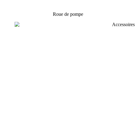
Roue de pompe
Suijin Partenaire mondial pour les
pièces de coulage de précision
Capacité annuelle de 6000 tonnes, 3000 pièces expédiées partout dans
le monde