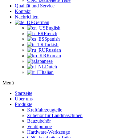
CNC bearbeitete Teile
Qualität und Service
Kontakt
Nachrichten
German
English
French
Spanish
Turkish
Russian
Korean
Japanese
Dutch
Italian
Menü
Startseite
Über uns
Produkte
Kraftfahrzeugteile
Zubehör für Landmaschinen
Bauzubehör
Ventilpumpe
Hardware-Werkzeuge
CNC bearbeitete Teile