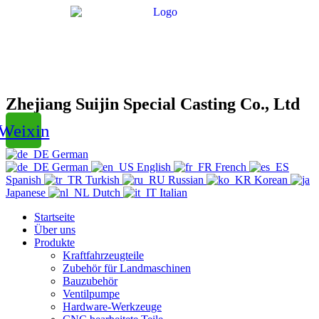
Zhejiang Suijin Special Casting Co., Ltd
Weixin
German
German
English
French
Spanish
Turkish
Russian
Korean
Japanese
Dutch
Italian
Startseite
Über uns
Produkte
Kraftfahrzeugteile
Zubehör für Landmaschinen
Bauzubehör
Ventilpumpe
Hardware-Werkzeuge